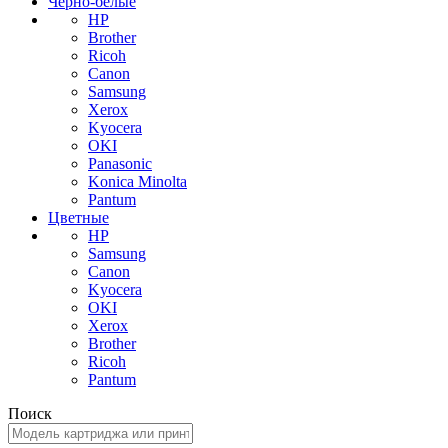
Черно-белые
HP
Brother
Ricoh
Canon
Samsung
Xerox
Kyocera
OKI
Panasonic
Konica Minolta
Pantum
Цветные
HP
Samsung
Canon
Kyocera
OKI
Xerox
Brother
Ricoh
Pantum
Поиск