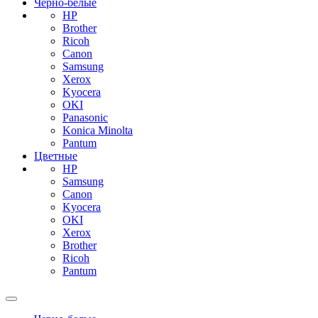
Черно-белые
HP
Brother
Ricoh
Canon
Samsung
Xerox
Kyocera
OKI
Panasonic
Konica Minolta
Pantum
Цветные
HP
Samsung
Canon
Kyocera
OKI
Xerox
Brother
Ricoh
Pantum