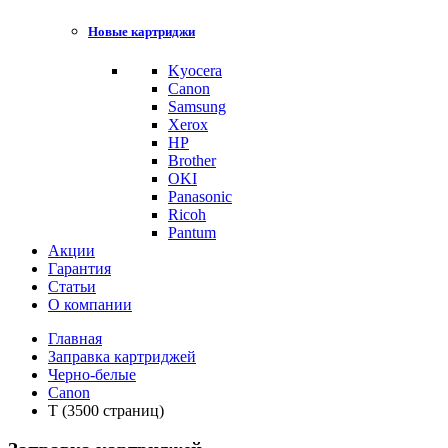
Новые картриджи
Kyocera
Canon
Samsung
Xerox
HP
Brother
OKI
Panasonic
Ricoh
Pantum
Акции
Гарантия
Статьи
О компании
Главная
Заправка картриджей
Черно-белые
Canon
T (3500 страниц)