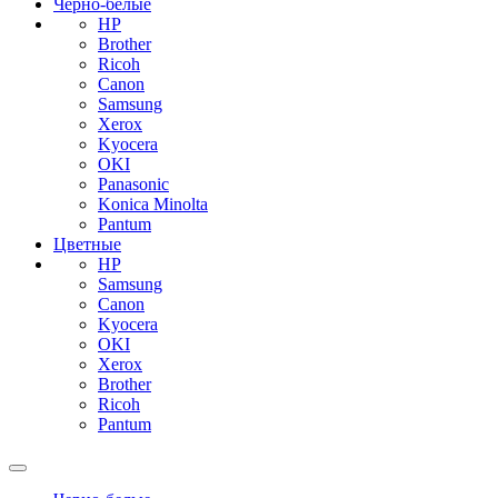
Черно-белые
HP
Brother
Ricoh
Canon
Samsung
Xerox
Kyocera
OKI
Panasonic
Konica Minolta
Pantum
Цветные
HP
Samsung
Canon
Kyocera
OKI
Xerox
Brother
Ricoh
Pantum