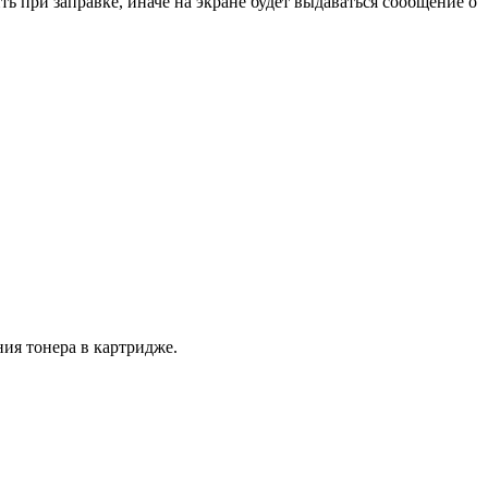
 при заправке, иначе на экране будет выдаваться сообщение о
ия тонера в картридже.