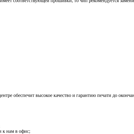
меет соответствующей прошивки, то чип рекомендуется заменить
ентре обеспечит высокое качество и гарантию печати до окончан
;
 к нам в офис;