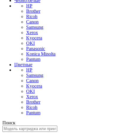
Черно-белые
HP
Brother
Ricoh
Canon
Samsung
Xerox
Kyocera
OKI
Panasonic
Konica Minolta
Pantum
Цветные
HP
Samsung
Canon
Kyocera
OKI
Xerox
Brother
Ricoh
Pantum
Поиск