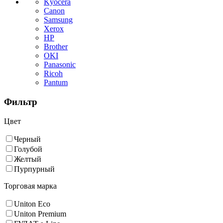
Kyocera
Canon
Samsung
Xerox
HP
Brother
OKI
Panasonic
Ricoh
Pantum
Фильтр
Цвет
Черный
Голубой
Желтый
Пурпурный
Торговая марка
Uniton Eco
Uniton Premium