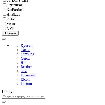
БУЛАТ s-Line
Оригинал
NetProduct
Hi-Black
Opticart
MyInk
NVP
Kyocera
Canon
Samsung
Xerox
HP
Brother
OKI
Panasonic
Ricoh
Pantum
Поиск