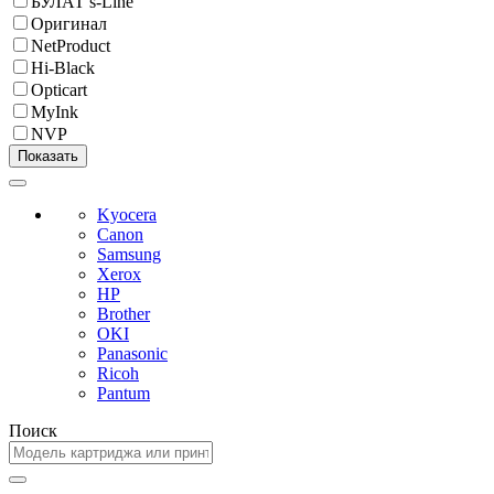
БУЛАТ s-Line
Оригинал
NetProduct
Hi-Black
Opticart
MyInk
NVP
Kyocera
Canon
Samsung
Xerox
HP
Brother
OKI
Panasonic
Ricoh
Pantum
Поиск