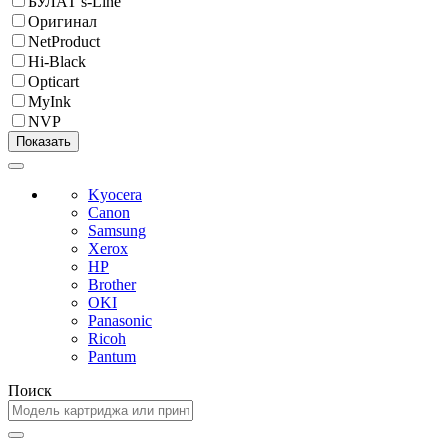
БУЛАТ s-Line
Оригинал
NetProduct
Hi-Black
Opticart
MyInk
NVP
Kyocera
Canon
Samsung
Xerox
HP
Brother
OKI
Panasonic
Ricoh
Pantum
Поиск