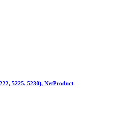
222, 5225, 5230), NetProduct