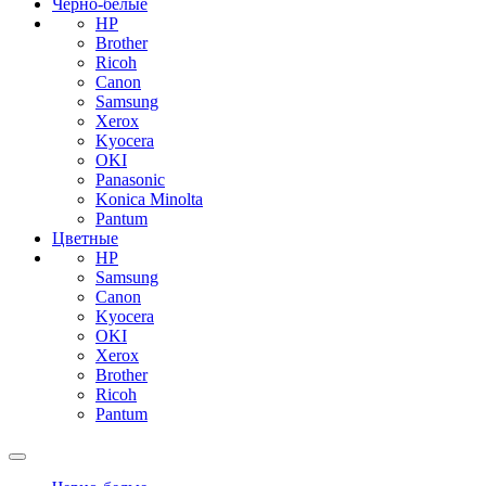
Черно-белые
HP
Brother
Ricoh
Canon
Samsung
Xerox
Kyocera
OKI
Panasonic
Konica Minolta
Pantum
Цветные
HP
Samsung
Canon
Kyocera
OKI
Xerox
Brother
Ricoh
Pantum