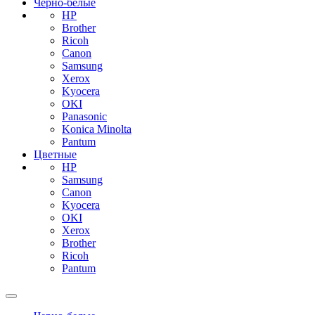
Черно-белые
HP
Brother
Ricoh
Canon
Samsung
Xerox
Kyocera
OKI
Panasonic
Konica Minolta
Pantum
Цветные
HP
Samsung
Canon
Kyocera
OKI
Xerox
Brother
Ricoh
Pantum