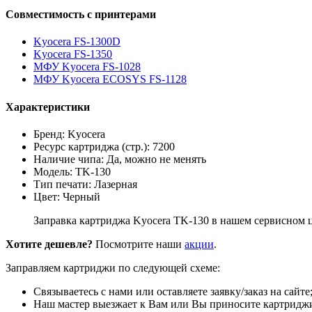
Совместимость с принтерами
Kyocera FS-1300D
Kyocera FS-1350
МФУ Kyocera FS-1028
МФУ Kyocera ECOSYS FS-1128
Характеристики
Бренд: Kyocera
Ресурс картриджа (стр.): 7200
Наличие чипа: Да, можно не менять
Модель: TK-130
Тип печати: Лазерная
Цвет: Черный
Заправка картриджа Kyocera TK-130 в нашем сервисном ц
Хотите дешевле?
Посмотрите наши
акции
.
Заправляем картриджи по следующей схеме:
Связываетесь с нами или оставляете заявку/заказ на сайте
Наш мастер выезжает к Вам или Вы приносите картриджи