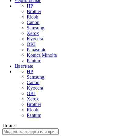
Черно-белые
HP
Brother
Ricoh
Canon
Samsung
Xerox
Kyocera
OKI
Panasonic
Konica Minolta
Pantum
Цветные
HP
Samsung
Canon
Kyocera
OKI
Xerox
Brother
Ricoh
Pantum
Поиск