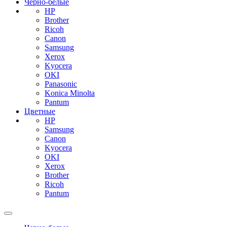
Черно-белые
HP
Brother
Ricoh
Canon
Samsung
Xerox
Kyocera
OKI
Panasonic
Konica Minolta
Pantum
Цветные
HP
Samsung
Canon
Kyocera
OKI
Xerox
Brother
Ricoh
Pantum