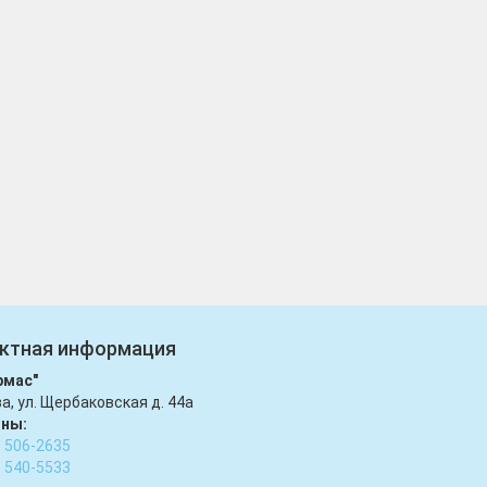
ктная информация
рмас"
ва, ул. Щербаковская д. 44а
ны:
) 506-2635
) 540-5533