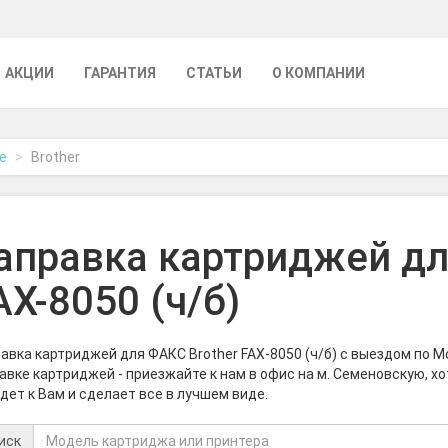
АКЦИИ
ГАРАНТИЯ
СТАТЬИ
О КОМПАНИИ
е
Brother
аправка картриджей дл
AX-8050 (ч/б)
авка картриджей для ФАКС Brother FAX-8050 (ч/б) с выездом по 
авке картриджей - приезжайте к нам в офис на м. Семеновскую, х
дет к Вам и сделает все в лучшем виде.
иск