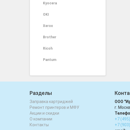
Kyocera
OKI
Xerox
Brother
Ricoh
Pantum
Разделы
Конта
Заправка картриджей
ООО "И
Ремонт принтеров и МФУ
г. Моск
Акции и скидки
Телефо
О компании
+7 (495
Контакты
+7 (903