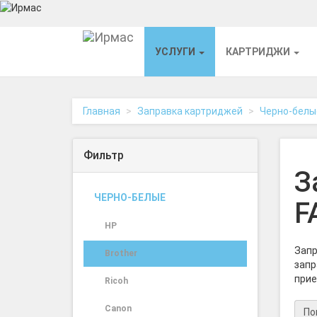
На
УСЛУГИ
КАРТРИДЖИ
главную
Главная
Заправка картриджей
Черно-белы
Фильтр
З
ЧЕРНО-БЕЛЫЕ
F
HP
Запр
Brother
запр
прие
Ricoh
Canon
По