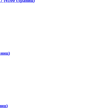
7 (4100 страниц)
аниц)
ниц)