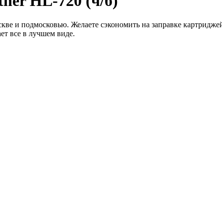
her HL-720 (ч/б)
скве и подмосковью. Желаете сэкономить на заправке картриджей
ет все в лучшем виде.