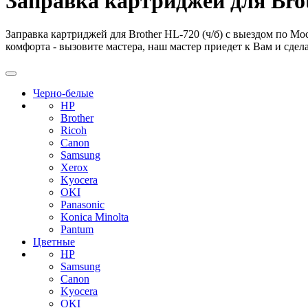
Заправка картриджей для Brot
Заправка картриджей для Brother HL-720 (ч/б) с выездом по Мо
комфорта - вызовите мастера, наш мастер приедет к Вам и сдела
Черно-белые
HP
Brother
Ricoh
Canon
Samsung
Xerox
Kyocera
OKI
Panasonic
Konica Minolta
Pantum
Цветные
HP
Samsung
Canon
Kyocera
OKI