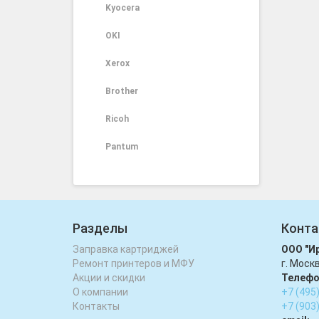
Kyocera
OKI
Xerox
Brother
Ricoh
Pantum
Разделы
Конта
Заправка картриджей
ООО "И
Ремонт принтеров и МФУ
г. Моск
Акции и скидки
Телефо
О компании
+7 (495
Контакты
+7 (903