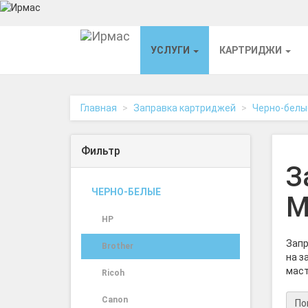
На
УСЛУГИ
КАРТРИДЖИ
главную
Главная
Заправка картриджей
Черно-белы
Фильтр
З
ЧЕРНО-БЕЛЫЕ
M
HP
Запр
Brother
на з
маст
Ricoh
Canon
По