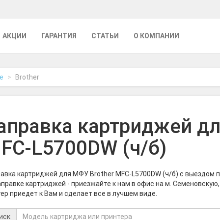
АКЦИИ
ГАРАНТИЯ
СТАТЬИ
О КОМПАНИИ
е
Brother
аправка картриджей дл
FC-L5700DW (ч/б)
авка картриджей для МФУ Brother MFC-L5700DW (ч/б) с выездом 
аправке картриджей - приезжайте к нам в офис на м. Семеновскую,
ер приедет к Вам и сделает все в лучшем виде.
иск