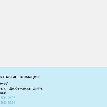
ктная информация
рмас"
ва, ул. Щербаковская д. 44а
ны:
) 506-2635
) 540-5533