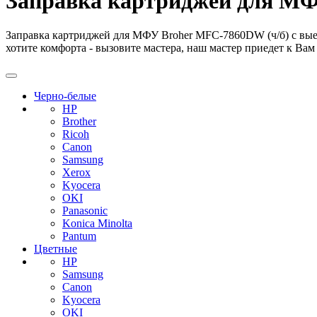
Заправка картриджей для МФ
Заправка картриджей для МФУ Broher MFC-7860DW (ч/б) с выез
хотите комфорта - вызовите мастера, наш мастер приедет к Вам 
Черно-белые
HP
Brother
Ricoh
Canon
Samsung
Xerox
Kyocera
OKI
Panasonic
Konica Minolta
Pantum
Цветные
HP
Samsung
Canon
Kyocera
OKI