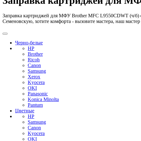
Заправка картриджей для МФ
Заправка картриджей для МФУ Brother MFC L9550CDWT (ч/б) с 
Семеновскую, хотите комфорта - вызовите мастера, наш мастер 
Черно-белые
HP
Brother
Ricoh
Canon
Samsung
Xerox
Kyocera
OKI
Panasonic
Konica Minolta
Pantum
Цветные
HP
Samsung
Canon
Kyocera
OKI