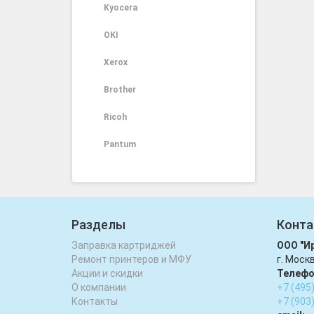
Kyocera
OKI
Xerox
Brother
Ricoh
Pantum
Разделы
Конта
Заправка картриджей
ООО "И
Ремонт принтеров и МФУ
г. Моск
Акции и скидки
Телефо
О компании
+7 (495
Контакты
+7 (903