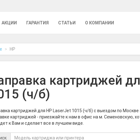
АКЦИИ
ГАРАНТИЯ
СТАТЬИ
О КОМПАНИИ
е
HP
аправка картриджей дл
015 (ч/б)
авка картриджей для HP LaserJet 1015 (ч/б) с выездом по Москв
авке картриджей - приезжайте к нам в офис на м. Семеновскую, х
дет к Вам и сделает все в лучшем виде.
иск