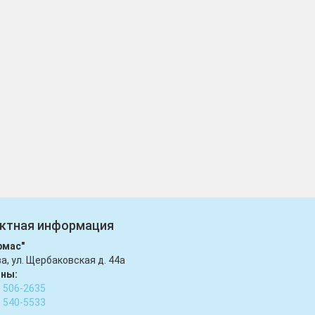
ктная информация
рмас"
ва, ул. Щербаковская д. 44а
ны:
) 506-2635
) 540-5533