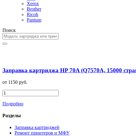
Xerox
Brother
Ricoh
Pantum
Поиск
Заправка картриджа HP 70A (Q7570A, 15000 стра
от 1150 руб.
Подробно
Разделы
Заправка картриджей
Ремонт принтеров и МФУ