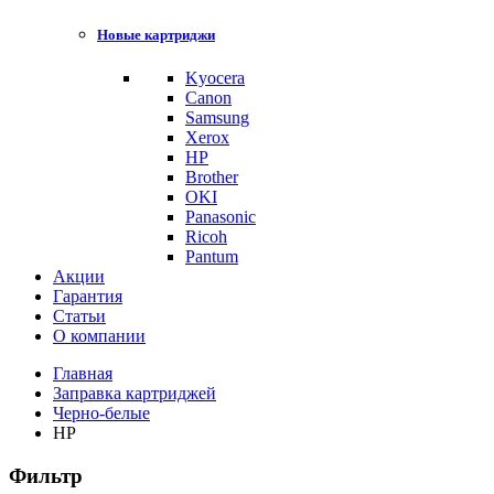
Новые картриджи
Kyocera
Canon
Samsung
Xerox
HP
Brother
OKI
Panasonic
Ricoh
Pantum
Акции
Гарантия
Статьи
О компании
Главная
Заправка картриджей
Черно-белые
HP
Фильтр