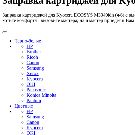
Заправка картриджей для Kyo
Заправка картриджей для Kyocera ECOSYS M3040idn (ч/б) с вы
хотите комфорта - вызовите мастера, наш мастер приедет к Вам 
Черно-белые
HP
Brother
Ricoh
Canon
Samsung
Xerox
Kyocera
OKI
Panasonic
Konica Minolta
Pantum
Цветные
HP
Samsung
Canon
Kyocera
OKI