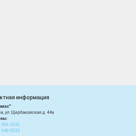
ктная информация
рмас"
ва, ул. Щербаковская д. 44а
ны:
) 506-2635
) 540-5533