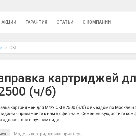
АКЦИИ
ГАРАНТИЯ
СТАТЬИ
О КОМПАНИИ
е
OKI
аправка картриджей д
2500 (ч/б)
авка картриджей для МФУ OKI B2500 (ч/б) с выездом по Москве и
риджей - приезжайте к нам в офис на м. Семеновскую, хотите ком
и сделает все в лучшем виде.
иск