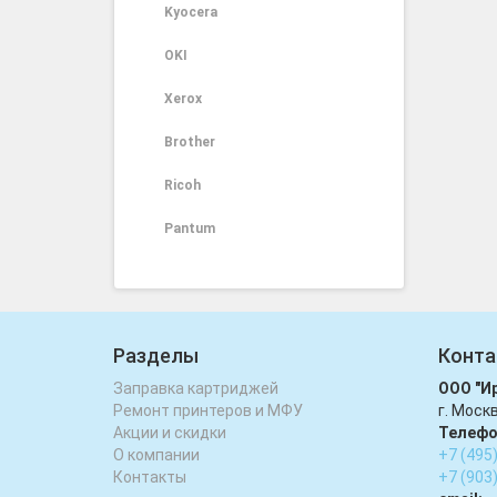
Kyocera
OKI
Xerox
Brother
Ricoh
Pantum
Разделы
Конта
Заправка картриджей
ООО "И
Ремонт принтеров и МФУ
г. Моск
Акции и скидки
Телефо
О компании
+7 (495
Контакты
+7 (903