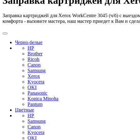
Заправка картриджей для Xero
Заправка картриджей для Xerox WorkCentre 3045 (ч/б) с выезд
комфорта - вызовите мастера, наш мастер приедет к Вам и сдела
Черно-белые
HP
Brother
Ricoh
Canon
Samsung
Xerox
Kyocera
OKI
Panasonic
Konica Minolta
Pantum
Цветные
HP
Samsung
Canon
Kyocera
OKI