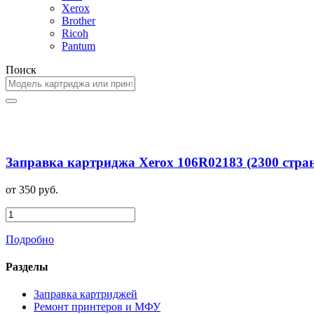
Xerox
Brother
Ricoh
Pantum
Поиск
Заправка картриджа Xerox 106R02183 (2300 стра
от 350 руб.
Подробно
Разделы
Заправка картриджей
Ремонт принтеров и МФУ