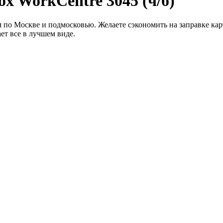
x WorkCentre 3045 (ч/б)
ом по Москве и подмосковью. Желаете сэкономить на заправке ка
ет все в лучшем виде.