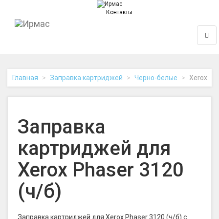
Контакты
На
Нави
главную
Главная
Заправка картриджей
Черно-белые
Xerox
Заправка
картриджей для
Xerox Phaser 3120
(ч/б)
Заправка картриджей для Xerox Phaser 3120 (ч/б) с