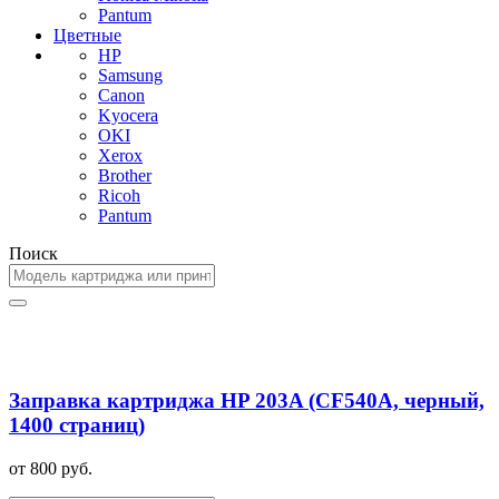
Pantum
Цветные
HP
Samsung
Canon
Kyocera
OKI
Xerox
Brother
Ricoh
Pantum
Поиск
Заправка картриджа HP 203A (CF540A, черный,
1400 страниц)
от 800 руб.