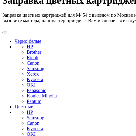
Заправка цветных картридже
Заправка цветных картриджей для M454 с выездом по Москве и 
вызовите мастера, наш мастер приедет к Вам и сделает все в л
Черно-белые
HP
Brother
Ricoh
Canon
Samsung
Xerox
Kyocera
OKI
Panasonic
Konica Minolta
Pantum
Цветные
HP
Samsung
Canon
Kyocera
OKI