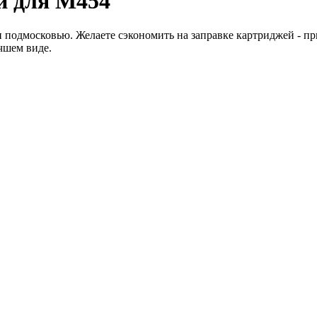
й для M454
подмосковью. Желаете сэкономить на заправке картриджей - при
учшем виде.