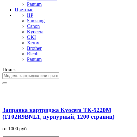
Pantum
Цветные
HP
Samsung
Canon
Kyocera
OKI
Xerox
Brother
Ricoh
Pantum
Поиск
Заправка картриджа Kyocera TK-5220M
(1T02R9BNL1, пурпурный, 1200 страниц)
от 1000 руб.