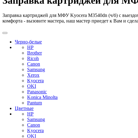
Заправка картриджей для МФУ
Заправка картриджей для МФУ Kyocera M3540dn (ч/б) с выездом
комфорта - вызовите мастера, наш мастер приедет к Вам и сдела
Черно-белые
HP
Brother
Ricoh
Canon
Samsung
Xerox
Kyocera
OKI
Panasonic
Konica Minolta
Pantum
Цветные
HP
Samsung
Canon
Kyocera
OKI